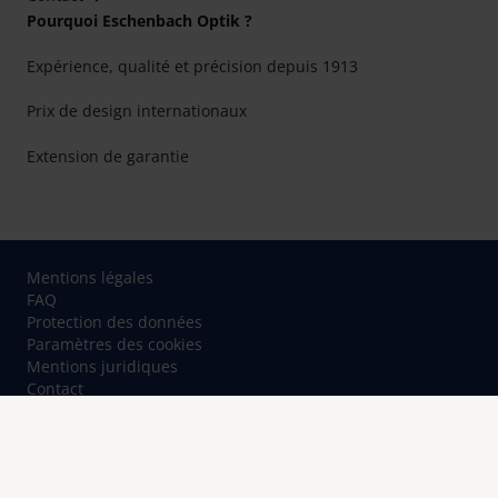
Pourquoi Eschenbach Optik ?
Expérience, qualité et précision depuis 1913
Prix de design internationaux
Extension de garantie
Mentions légales
FAQ
Protection des données
Paramètres des cookies
Mentions juridiques
Contact
© Eschenbach Optik GmbH 2026