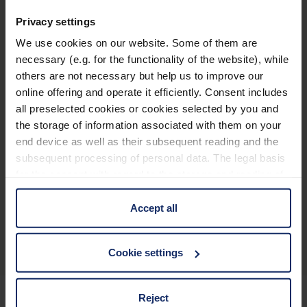
bien stable.
Privacy settings
En plus de la garantie de 10 ans, la GarantiePlus
Variantes
est également accordée.
We use cookies on our website. Some of them are
necessary (e.g. for the functionality of the website), while
others are not necessary but help us to improve our
online offering and operate it efficiently. Consent includes
all preselected cookies or cookies selected by you and
®
regatta
8 x 42
the storage of information associated with them on your
end device as well as their subsequent reading and the
subsequent processing of personal data. The legal basis
for the consent with regard to the storage and reading of
information is Art. 25 para. 1 TDDDG and with regard to
the processing of personal data Art. 6 para. 1 lit. a
Accept all
Présentation du produit
GDPR. We also use cookies from third-party providers.
You can find a list of cookies under "Details". In these
Cookie settings
cases, the consent in these cases the transfer of data to
third countries, in particular to the U.S.A.
Reject