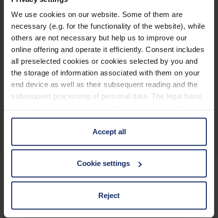
Además de la garantía de 10 años, también se
We use cookies on our website. Some of them are
ofrece la garantía Plus.
necessary (e.g. for the functionality of the website), while
others are not necessary but help us to improve our
®
regatta
8 x 42
online offering and operate it efficiently. Consent includes
all preselected cookies or cookies selected by you and
the storage of information associated with them on your
end device as well as their subsequent reading and the
subsequent processing of personal data. The legal basis
for the consent with regard to the storage and reading of
Descripción general del producto
information is Art. 25 para. 1 TDDDG and with regard to
the processing of personal data Art. 6 para. 1 lit. a
Accept all
GDPR. We also use cookies from third-party providers.
You can find a list of cookies under "Details". In these
Cookie settings
cases, the consent in these cases the transfer of data to
third countries, in particular to the U.S.A.
Registro de Productos
Reject
Registre sus prismáticos y asegúrese todas las ventajas de
You can consent to the use of non-essential cookies by