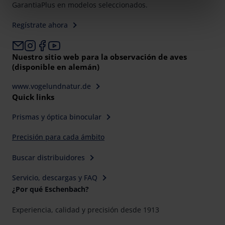
GarantiaPlus en modelos seleccionados.
clicking on the "Accept all" button or change your mind by
clicking on "Reject". You can access your settings at any
Regístrate ahora
time and deselect cookies at any time (in the Privacy
Policy and in the footer of our website).
Nuestro sitio web para la observación de aves
(disponible en alemán)
Further information on the procedures used and your
rights can be found in our
Privacy Policy
|
Imprint
www.vogelundnatur.de
Quick links
Prismas y óptica binocular
Precisión para cada ámbito
Buscar distribuidores
Servicio, descargas y FAQ
¿Por qué Eschenbach?
Experiencia, calidad y precisión desde 1913