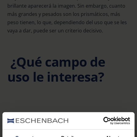
brillante aparecerá la imagen. Sin embargo, cuanto
más grandes y pesados son los prismáticos, más
peso tienen, lo que, dependiendo del uso que se les
vaya a dar, puede ser un criterio decisivo.
¿Qué campo de
uso le interesa?
Caza y safari
Los cazadores y los aficionados a los safaris tienen