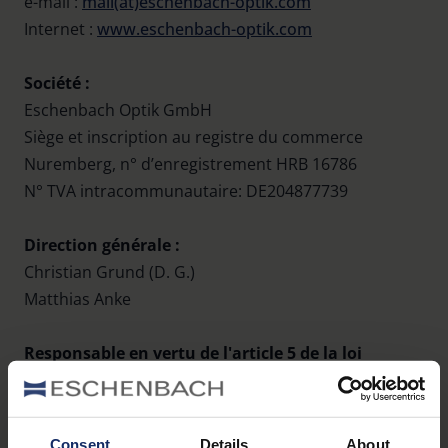
e-mail :
mail(at)eschenbach-optik.com
Internet :
www.eschenbach-optik.com
Société :
Eschenbach Optik GmbH
Siège et inscription au registre du commerce
Nuremberg, n° d’enregistrement HRB 16786
N° TVA intracommunautaire: DE204877739
Direction générale :
Christian Grund (D. G.)
Matthias Anke
Responsable en vertu de l'article 5 de la loi
allemande sur les services numériques (Digitale
Dienste Gesetz [DDG]) et de l'article 18,
paragraphe 2 du traité d'État allemand sur les
Consent
Details
About