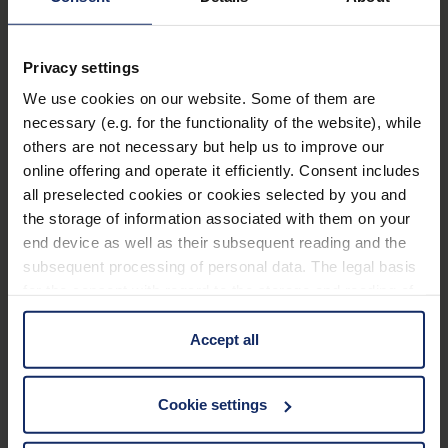
médias (Medienstaatsvertrag [MStV]) :
Christian Grund
Eschenbach Optik GmbH
Privacy settings
Fürther Straße 252
We use cookies on our website. Some of them are
90429 Nürnberg
necessary (e.g. for the functionality of the website), while
others are not necessary but help us to improve our
Résolution des litiges :
online offering and operate it efficiently. Consent includes
La société Eschenbach Optik GmbH n’est ni prête ni
all preselected cookies or cookies selected by you and
the storage of information associated with them on your
tenue à participer à une procédure de règlement
end device as well as their subsequent reading and the
des litiges devant un centre de médiation de la
subsequent processing of personal data. The legal basis
consommation.
for the consent with regard to the storage and reading of
information is Art. 25 para. 1 TDDDG and with regard to
the processing of personal data Art. 6 para. 1 lit. a
Accept all
GDPR. We also use cookies from third-party providers.
You can find a list of cookies under "Details". In these
Cookie settings
cases, the consent in these cases the transfer of data to
third countries, in particular to the U.S.A.
Enregistrement des produits