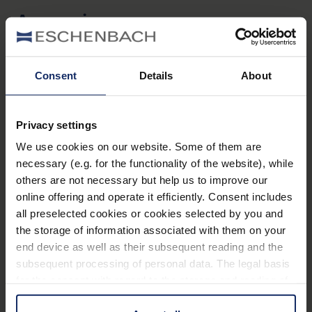
réduites au minimum.
Accessoires
Transmission de la lumière de plus de 90 %, grâce
à une lentille à traitement multicouche.
Capuchons anti-poussière, bandoulières
Optique à aplanissement de champ : grande
confortables avec fermeture rapide, sacoche de
Consent
Details
About
netteté des bords grâce à un champ visuel lissé.
haute qualité
Grande brillance grâce aux prismes BaK-4 à
Privacy settings
correction de phase avec traitement diélectrique.
matériel
We use cookies on our website. Some of them are
Particulièrement résistant grâce au boîtier
necessary (e.g. for the functionality of the website), while
manual_farlux_APO.pdf
5 MB
résistant en magnalium.
others are not necessary but help us to improve our
Le traitement de l’objectif et de l’oculaire
online offering and operate it efficiently. Consent includes
all preselected cookies or cookies selected by you and
Variantes
résistant à l’eau et aux salissures garantit à tout
the storage of information associated with them on your
moment une visibilité claire.
end device as well as their subsequent reading and the
Étanches et remplies à l’azote.
subsequent processing of personal data. The legal basis
for the consent with regard to the storage and reading of
Les jumelles pour porteurs de lunettes offrent
®
farlux
APO 10 x 42
information is Art. 25 para. 1 TDDDG and with regard to
également aux porteurs de lunettes (de soleil) un