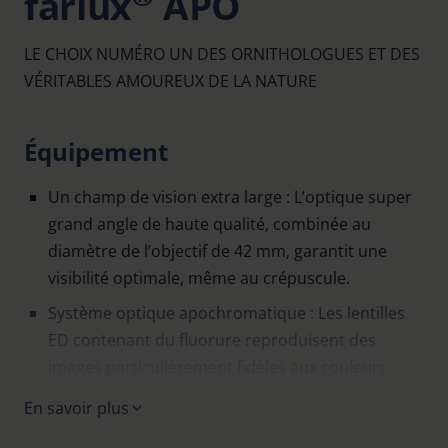
farlux
APO
LE CHOIX NUMÉRO UN DES ORNITHOLOGUES ET DES
VÉRITABLES AMOUREUX DE LA NATURE
Équipement
Un champ de vision extra large : L’optique super
grand angle de haute qualité, combinée au
diamètre de l’objectif de 42 mm, garantit une
visibilité optimale, même au crépuscule.
Système optique apochromatique : Les lentilles
ED contenant du fluorure reproduisent des
images particulièrement fidèles aux couleurs,
lumineuses et très contrastées. Les aberrations
En savoir plus
de couleur sur les bords de l’image sont ainsi