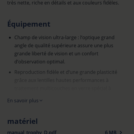
très nette, riche en détails et aux couleurs fidèles.
Équipement
Champ de vision ultra-large : l‘optique grand
angle de qualité supérieure assure une plus
grande liberté de vision et un confort
d‘observation optimal.
Reproduction fidèle et d‘une grande plasticité
grâce aux lentilles hautes performances à
traitement multicouches en verre spécial à
dispersion extra-faible.
En savoir plus
Image brillante grâce aux prismes BaK-4 à
correction de phase et traitement diélectrique.
matériel
Extrêmement robustes : les molettes en métal de
manual_trophy_D.pdf
6 MB
grande qualité et l‘enveloppe en magnalium