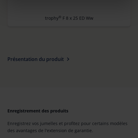
clicking on the "Accept all" button or change your mind by
clicking on "Reject". You can access your settings at any
time and deselect cookies at any time (in the Privacy
®
trophy
F 8 x 25 ED Ww
Policy and in the footer of our website).
Further information on the procedures used and your
rights can be found in our
Privacy Policy
|
Imprint
Présentation du produit
Enregistrement des produits
Enregistrez vos jumelles et profitez pour certains modèles
des avantages de l'extension de garantie.