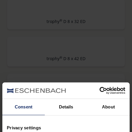
®
trophy
D 8 x 32 ED
®
trophy
D 8 x 42 ED
®
trophy
D 8 x 56 ED
Consent
Details
About
Privacy settings
®