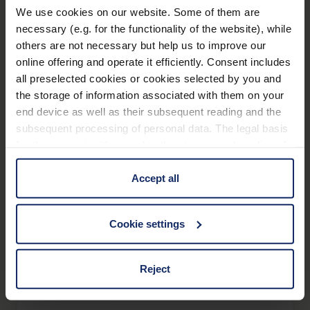
trophy
P 10 x 50
We use cookies on our website. Some of them are
necessary (e.g. for the functionality of the website), while
others are not necessary but help us to improve our
online offering and operate it efficiently. Consent includes
all preselected cookies or cookies selected by you and
®
trophy
P 8 x 42
the storage of information associated with them on your
end device as well as their subsequent reading and the
subsequent processing of personal data. The legal basis
for the consent with regard to the storage and reading of
information is Art. 25 para. 1 TDDDG and with regard to
®
trophy
P 8 x 56
the processing of personal data Art. 6 para. 1 lit. a
Accept all
GDPR. We also use cookies from third-party providers.
You can find a list of cookies under "Details". In these
Cookie settings
cases, the consent in these cases the transfer of data to
third countries, in particular to the U.S.A.
®
trophy
F 10 x 25 ED Ww
Reject
You can consent to the use of non-essential cookies by