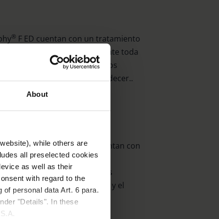
®
phy
F ED cuentan con un tratamiento
prismas que refleja prácticamente toda
l revestimiento. De este modo, los
ente visibles incluso al atardecer..
About
website), while others are
 prismas en ángulo recto cuentan con
cludes all preselected cookies
tratamientos especiales. Este
evice as well as their
borado de la superficie de los
onsent with regard to the
cativa el brillo, la resolución y el
 of personal data Art. 6 para.
 Eschenbach.
nder "Details". In these
U.S.A.