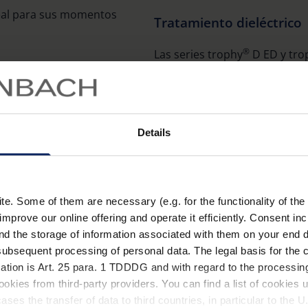
eal para sus momentos
Tratamiento dieléctrico
®
Las series trophy
D ED y tro
dieléctrico en el sistema de 
la luz y evita el deterioro de
henbach Optik están
contornos se mantienen claram
rio y ofrecen una gran
Details
dez en los bordes y una
iel al color. Los prismas
Corrección de fase
izan una imagen nítida y con
. Some of them are necessary (e.g. for the functionality of the 
Muchos de los prismáticos de
improve our online offering and operate it efficiently. Consent in
corrección de fase gracias a 
nd the storage of information associated with them on your end d
tratamiento especialmente ela
ubsequent processing of personal data. The legal basis for the c
prismas mejora de forma signifi
ation is Art. 25 para. 1 TDDDG and with regard to the processing
con un sistema óptico
contraste de los prismáticos
okies from third-party providers. You can find a list of cookies u
nto antirreflectante para
ses the transfer of data to third countries, in particular to the 