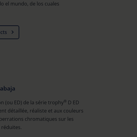
o el mundo, de los cuales
cts
rabaja
®
on (ou ED) de la série trophy
D ED
t détaillée, réaliste et aux couleurs
aberrations chromatiques sur les
 réduites.