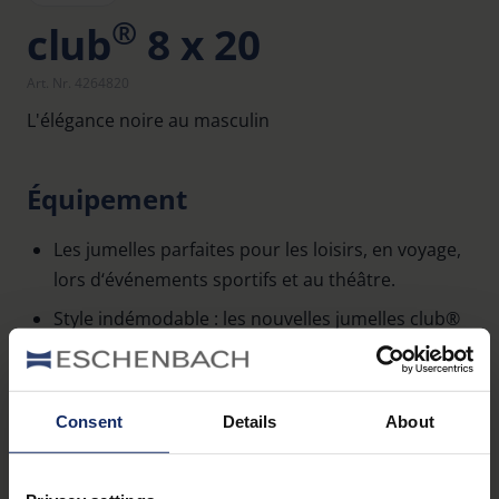
®
club
8 x 20
Art. Nr. 4264820
L'élégance noire au masculin
Équipement
Les jumelles parfaites pour les loisirs, en voyage,
lors d‘événements sportifs et au théâtre.
Style indémodable : les nouvelles jumelles club®
– qui succèdent au grand classique Eschenbach
maintes fois primé et exposé au Musée d‘art
moderne de New York – se présentent dans un
Consent
Details
About
noir élégant rehaussé d‘applications raffinées en
métal.
En savoir plus