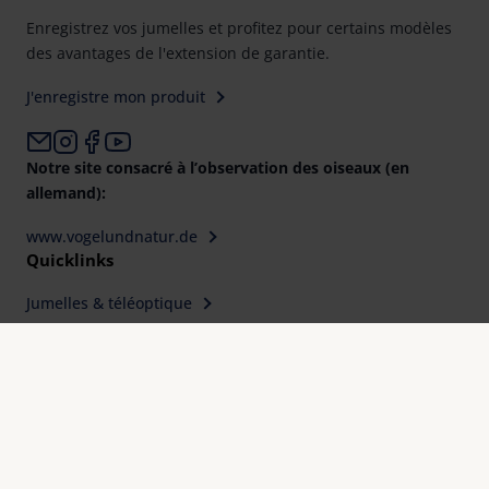
Enregistrez vos jumelles et profitez pour certains modèles
des avantages de l'extension de garantie.
J'enregistre mon produit
Notre site consacré à l’observation des oiseaux (en
allemand):
www.vogelundnatur.de
Quicklinks
Jumelles & téléoptique
Pour tout type d'utilisation
Trouver un revendeur
Contact
Pourquoi Eschenbach Optik ?