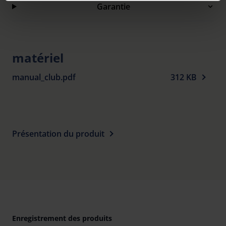
Garantie
clicking on the "Accept all" button or change your mind by
clicking on "Reject". You can access your settings at any
time and deselect cookies at any time (in the Privacy
Policy and in the footer of our website).
matériel
Further information on the procedures used and your
manual_club.pdf
312 KB
rights can be found in our
Privacy Policy
|
Imprint
Présentation du produit
Enregistrement des produits