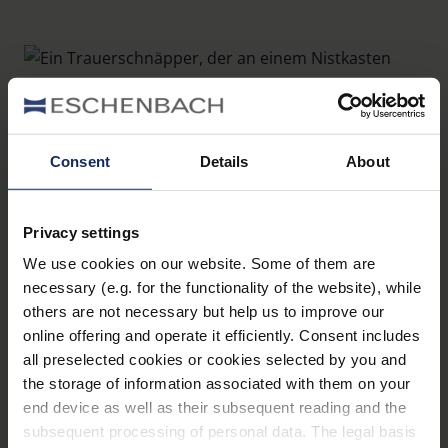
Consent
Details
About
Trauerschnäpper
schützen: Einfache
Privacy settings
Maßnahmen mit
We use cookies on our website. Some of them are
necessary (e.g. for the functionality of the website), while
großer Wirkung
others are not necessary but help us to improve our
online offering and operate it efficiently. Consent includes
all preselected cookies or cookies selected by you and
Trotz dieser Herausforderungen gibt es
the storage of information associated with them on your
wirkungsvolle
Möglichkeiten
, dem Trauerschnäpper
end device as well as their subsequent reading and the
subsequent processing of personal data. The legal basis
zu helfen. Bereits kleine Maßnahmen können einen