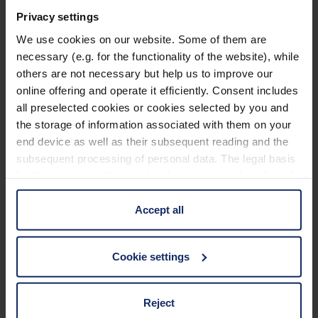
mehrschichtvergüteten Linsen bestehen aus
Privacy settings
speziellem Extra-Low-Dispersion Glas, das die
Mehr erfahren
We use cookies on our website. Some of them are
Abbildungen extrem detailreich und plastisch
necessary (e.g. for the functionality of the website), while
erscheinen lässt.
others are not necessary but help us to improve our
Zubehör
Brillante, kontrastreiche Abbildung dank
online offering and operate it efficiently. Consent includes
all preselected cookies or cookies selected by you and
phasenkorrigierter BaK-4-Hochreflexionsprismen
Staubschutzkappen, Komfort-Trageriemen mit
the storage of information associated with them on your
mit dielektrischer Verspiegelung.
Schnellverschluss, hochwertige Tragetasche.
end device as well as their subsequent reading and the
Äußerst strapazierfähig durch schlagfestes
subsequent processing of personal data. The legal basis
Magnaliumgehäuse und hochwertige Stellräder
for the consent with regard to the storage and reading of
Technische Daten
aus Metall.
information is Art. 25 para. 1 TDDDG and with regard to
the processing of personal data Art. 6 para. 1 lit. a
Accept all
Wasserdicht und stickstoffgefüllt.
GDPR. We also use cookies from third-party providers.
Basiseigenschaften
Brillenträger-Okulare bieten auch
You can find a list of cookies under "Details". In these
Cookie settings
(Sonnen-)Brillenträgern ein optimales Sehfeld.
cases, the consent in these cases the transfer of data to
Abmessungen
third countries, in particular to the U.S.A.
Stabiles Stativgewinde sorgt jederzeit für
Reject
wackelfreie Beobachtungsfreude.
Glaseigenschaften