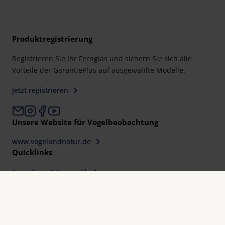
Produktregistrierung
Registrieren Sie Ihr Fernglas und sichern Sie sich alle
Vorteile der GarantiePlus auf ausgewählte Modelle.
Jetzt registrieren
Unsere Website für Vogelbeobachtung
www.vogelundnatur.de
Quicklinks
Ferngläser & Fernoptik
Präzision für jeden Bereich
Händler finden