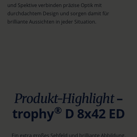
und Spektive verbinden präzise Optik mit
Ferngläser
Monokulare
durchdachtem Design und sorgen damit für
Spektive
Opern- und Theatergläser
brilliante Aussichten in jeder Situation.
Zu den Produkten
Zu den Produkten
Zu den Produkten
Zu den Produkten
–
Produkt-Highlight
®
trophy
D 8x42 ED
Ein extra großes Sehfeld und brilliante Abbildung,