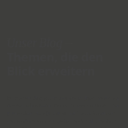
Unser Blog –
Themen, die den
Blick erweitern
In unserem Blog finden Sie inspirierende Inhalte aus
den Bereichen Natur, Reisen, Freizeit und Kultur. Wir
greifen dort aktuelle Themen auf, vertiefen Wissen
und eröffnen neue Perspektiven – für alle, die ihren