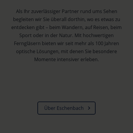
Als Ihr zuverlässiger Partner rund ums Sehen
begleiten wir Sie überall dorthin, wo es etwas zu
entdecken gibt – beim Wandern, auf Reisen, beim
Sport oder in der Natur. Mit hochwertigen
Ferngläsern bieten wir seit mehr als 100 Jahren
optische Lösungen, mit denen Sie besondere
Ausstattung
Service
Design
Momente intensiver erleben.
GarantiePlus und Anleitungen
Ästhetik trifft Funktion
Leistungsstarke Optik
Über Eschenbach