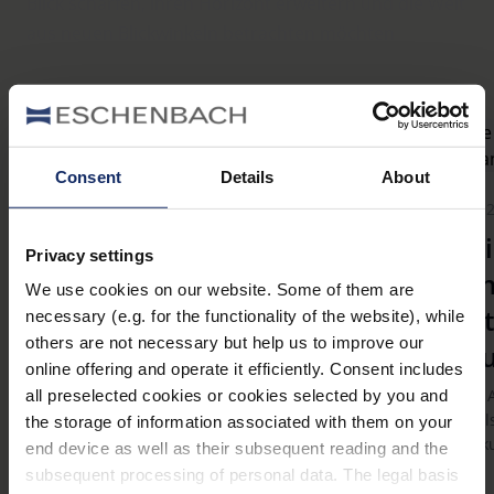
Blick schärfen, ihren Horizont erweitern und die Welt
aus neuen Blickwinkeln betrachten möchten
Neuester Beitrag
Consent
Details
About
6. August 2026
23. Juli
Admiral-Schmetterling:
Parti
Privacy settings
Farbenpracht in
Sonn
We use cookies on our website. Some of them are
Schwarz, Rot und Weiß
Deut
necessary (e.g. for the functionality of the website), while
others are not necessary but help us to improve our
Augu
Kaum ein heimischer Schmetterling fällt
online offering and operate it efficiently. Consent includes
so eindrucksvoll ins Auge wie der
Am 12. 
all preselected cookies or cookies selected by you and
Admiral. Mit seinen leuchtend roten
Himmels
the storage of information associated with them on your
Binden, den weißen Flecken und den
spektak
end device as well as their subsequent reading and the
samtig schwarzen Flügeln gehört er zu
der kom
subsequent processing of personal data. The legal basis
den schönsten Tagfaltern Europas.
lässt si