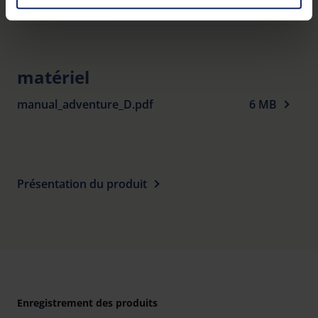
Garantie
You can consent to the use of non-essential cookies by
clicking on the "Accept all" button or change your mind by
clicking on "Reject". You can access your settings at any
time and deselect cookies at any time (in the Privacy
matériel
Policy and in the footer of our website).
manual_adventure_D.pdf
6 MB
Further information on the procedures used and your
rights can be found in our
Privacy Policy
|
Imprint
Présentation du produit
Enregistrement des produits