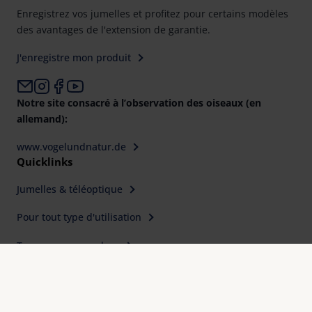
Enregistrez vos jumelles et profitez pour certains modèles
des avantages de l'extension de garantie.
J'enregistre mon produit
Notre site consacré à l’observation des oiseaux (en
allemand):
www.vogelundnatur.de
Quicklinks
Jumelles & téléoptique
Pour tout type d'utilisation
Trouver un revendeur
Contact
Pourquoi Eschenbach Optik ?