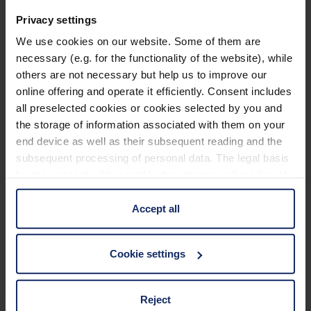
grammes.
Accessoires
Privacy settings
Étanches et résistantes aux intempéries.
We use cookies on our website. Some of them are
Lanière rembourrée, caches de protection,
Le remplissage azote empêche l‘optique interne
necessary (e.g. for the functionality of the website), while
sacoche de transport haute qualité.
de s‘embuer même en cas de variations
others are not necessary but help us to improve our
online offering and operate it efficiently. Consent includes
importantes d‘altitude et de température.
all preselected cookies or cookies selected by you and
Caractéristiques techniques
Les oculaires garantissent un champ visuel
the storage of information associated with them on your
optimal, même en portant des lunettes.
end device as well as their subsequent reading and the
caractéristiques de base
subsequent processing of personal data. The legal basis
Le filetage pour trépied permet une observation
for the consent with regard to the storage and reading of
bien stable.
information is Art. 25 para. 1 TDDDG and with regard to
Dimensions
the processing of personal data Art. 6 para. 1 lit. a
Accept all
GDPR. We also use cookies from third-party providers.
Caractéristiques du verre
You can find a list of cookies under "Details". In these
Cookie settings
cases, the consent in these cases the transfer of data to
third countries, in particular to the U.S.A.
Données optiques
Reject