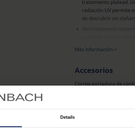
tratamiento platead. U
radiación UV permite e
de descubrir sin dañars
Absolutamente imperme
cualquier cambio climá
El relleno de nitrógeno
Más información
en caso de que la temp
Los oculares para usuar
Accesorios
óptimo campo visual pa
Correa portadora de confo
antipolvo.
Material
Details
manual_arena_D.pdf