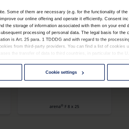
manual_arena_F.pdf
. Some of them are necessary (e.g. for the functionality of the 
improve our online offering and operate it efficiently. Consent in
nd the storage of information associated with them on your end d
ubsequent processing of personal data. The legal basis for the c
ation is Art. 25 para. 1 TDDDG and with regard to the processing
okies from third-party providers. You can find a list of cookies u
ses the transfer of data to third countries, in particular to the 
®
arena
D+ 8 x 32
Cookie settings
 non-essential cookies by clicking on the "Accept all" button or
our settings at any time and deselect cookies at any time (in th
rocedures used and your rights can be found in our
Privacy Poli
®
arena
F 8 x 25