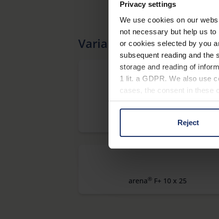
Privacy settings
We use cookies on our website
not necessary but help us to 
Variantes
or cookies selected by you a
subsequent reading and the s
storage and reading of inform
1 lit. a GDPR. We also use co
cases, the consent in these ca
®
arena
D+ 10 x 50
Reject
You can consent to the use of
on "Reject". You can access y
footer of our website).
Further information on the p
®
arena
F+ 10 x 25