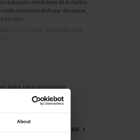
na reducción simultánea de la dañina
n todo momento disfrutar del placer
e los ojos.
able y, por tanto, apropiado para
tico.
 evita que la óptica interior se empañe
eratura cambie.
ios de gafas y gafas de sol ofrecen un
ra estos casos.
rt, bolsa, tapas protectoras
About
6 MB