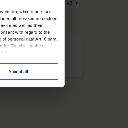
314 KB
website), while others are
cludes all preselected cookies
evice as well as their
onsent with regard to the
 of personal data Art. 6 para.
nder "Details". In these
U.S.A.
®
arena
D+ 8 x 42
Accept all
 change your mind by clicking
e Privacy Policy and in the
cy
|
Imprint