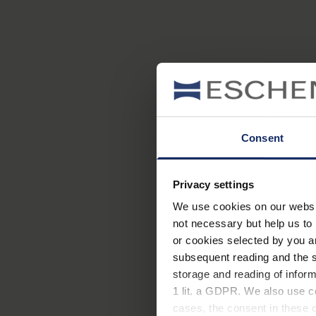
Consent
Privacy settings
We use cookies on our website
not necessary but help us to 
or cookies selected by you a
subsequent reading and the s
storage and reading of inform
1 lit. a GDPR. We also use co
cases, the consent in these ca