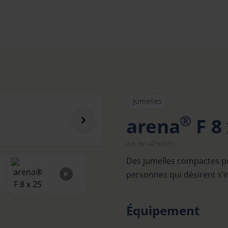
Jumelles
®
arena
F 8 
Art. Nr. 4256825
Des jumelles compactes po
personnes qui désirent s’in
Équipement