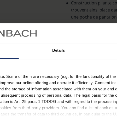
Construction pliante c
trouvent ainsi place da
une poche de pantalon
Reproduction brillante e
aux prismes BaK-4 et au
Extrêmement maniables 
leur gainage antidérap
Details
parfaitement en main.
En savoir plus
Le remplissage à l’azo
s’embuer en cas de var
Accessoires
. Some of them are necessary (e.g. for the functionality of the 
Utilisables par tous temp
improve our online offering and operate it efficiently. Consent in
Étui à porter à la ceinture
nd the storage of information associated with them on your end d
ubsequent processing of personal data. The legal basis for the c
ation is Art. 25 para. 1 TDDDG and with regard to the processing
Caractéristiques
okies from third-party providers. You can find a list of cookies u
ses the transfer of data to third countries, in particular to the 