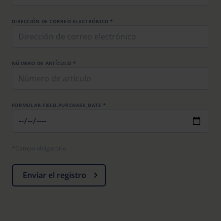
Further information on the procedures used and your
rights can be found in our
Privacy Policy
|
Imprint
DIRECCIÓN DE CORREO ELECTRÓNICO *
NÚMERO DE ARTÍCULO *
FORMULAR.FIELD.PURCHASE_DATE *
*Campo obligatorio
Enviar el registro