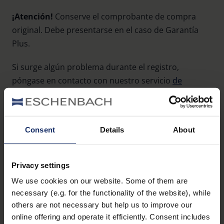
¡Atención!
Conserve el comprobante de compra
original. Debe presentarse en el caso de Garantía
Plus.
Si surge algún problema durante el registro,
póngase en contacto con nuestro servicio
de
atención al cliente
.
Consent
Details
About
Registre su producto
Privacy settings
We use cookies on our website. Some of them are
FORMULAR.FIELD.SALUTATION *
necessary (e.g. for the functionality of the website), while
Señora
Señor
Sin datos
others are not necessary but help us to improve our
NOMBRE *
online offering and operate it efficiently. Consent includes