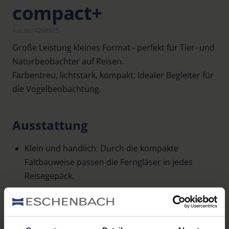
compact+
Art. Nr. 4268825
Große Leistung kleines Format - perfekt für Tier- und
Naturbeobachter auf Reisen.
Farbentreu, lichtstark, kompakt: Idealer Begleiter für
die Vogelbeobachtung.
Ausstattung
Klein und handlich: Durch die kompakte
Faltbauweise passen die Ferngläser in jedes
Reisegepäck.
Großes Sehfeld: Weitwinkeloptik erleichtert
Beobachtung bewegter Objekte.
Optimale Farbtreue und große Randschärfe