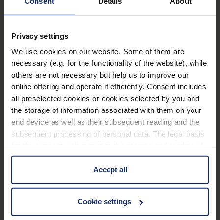
Consent
Details
About
durch phasenkorrigierte BaK-4-Prismen und
vollständig mehrschichtvergütete Linsen.
Mehr erfahren
Privacy settings
Geringes Gewicht: Mit seinen 296 Gramm ist es
We use cookies on our website. Some of them are
ideal für leichtes Gepäck.
Zubehör
necessary (e.g. for the functionality of the website), while
Wetterfest dank wasserdichtem Gehäuse und
others are not necessary but help us to improve our
Trageriemen, hochwertige Tasche, praktische
Stickstofffüllung, die ein Beschlagen der inneren
online offering and operate it efficiently. Consent includes
Staubschutzkappen.
Optik bei Temperaturwechseln vermeidet.
all preselected cookies or cookies selected by you and
the storage of information associated with them on your
end device as well as their subsequent reading and the
Technische Daten
subsequent processing of personal data. The legal basis
for the consent with regard to the storage and reading of
information is Art. 25 para. 1 TDDDG and with regard to
Basiseigenschaften
the processing of personal data Art. 6 para. 1 lit. a
Accept all
GDPR. We also use cookies from third-party providers.
Abmessungen
You can find a list of cookies under "Details". In these
Cookie settings
cases, the consent in these cases the transfer of data to
Glaseigenschaften
third countries, in particular to the U.S.A.