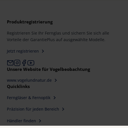
Produktregistrierung
Registrieren Sie Ihr Fernglas und sichern Sie sich alle
Vorteile der GarantiePlus auf ausgewählte Modelle.
Jetzt registrieren
Unsere Website für Vogelbeobachtung
www.vogelundnatur.de
Quicklinks
Ferngläser & Fernoptik
Präzision für jeden Bereich
Händler finden