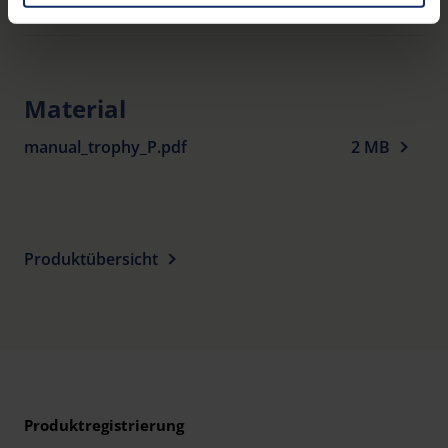
Garantie
You can consent to the use of non-essential cookies by
clicking on the "Accept all" button or change your mind by
clicking on "Reject". You can access your settings at any
time and deselect cookies at any time (in the Privacy
Material
Policy and in the footer of our website).
manual_trophy_P.pdf
2 MB
Further information on the procedures used and your
rights can be found in our
Privacy Policy
|
Imprint
Produktübersicht
Produktregistrierung