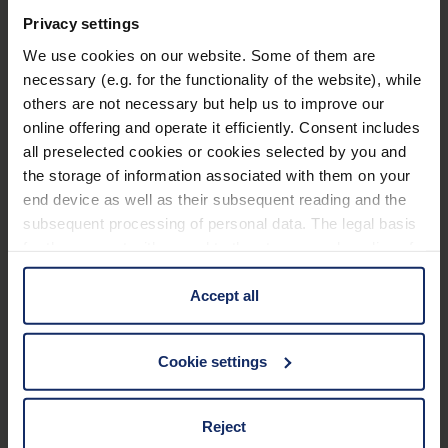
der Porro-Fernglasgeometrie
Zubehör
Privacy settings
Innovatives Design sorgt für modernen Look und
We use cookies on our website. Some of them are
Trageriemen mit Schnellverschluss Tasche
optimale Handhabung
necessary (e.g. for the functionality of the website), while
Staubschutzkappen
others are not necessary but help us to improve our
Wetterfest, da wasserdicht
online offering and operate it efficiently. Consent includes
Stickstofffüllung verhindert das Beschlagen der
all preselected cookies or cookies selected by you and
Technische Daten
Innenoptik selbst bei großen Höhen- und
the storage of information associated with them on your
Temperaturunterschieden
end device as well as their subsequent reading and the
subsequent processing of personal data. The legal basis
Basiseigenschaften
Brillenträger-Okulare bieten auch
for the consent with regard to the storage and reading of
(Sonnen-)Brillenträgern ein optimales Sehfeld
information is Art. 25 para. 1 TDDDG and with regard to
Abmessungen
Neben der 10-jährigen Garantie wird zudem die
the processing of personal data Art. 6 para. 1 lit. a
Accept all
GarantiePlus gewährt
GDPR. We also use cookies from third-party providers.
Glaseigenschaften
You can find a list of cookies under "Details". In these
Cookie settings
cases, the consent in these cases the transfer of data to
third countries, in particular to the U.S.A.
Optische Daten
Reject