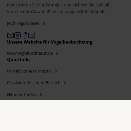
Registrieren Sie Ihr Fernglas und sichern Sie sich alle
Vorteile der GarantiePlus auf ausgewählte Modelle.
Jetzt registrieren
Unsere Website für Vogelbeobachtung
www.vogelundnatur.de
Quicklinks
Ferngläser & Fernoptik
Präzision für jeden Bereich
Händler finden
Kontakt & Adressen
Warum Eschenbach?
Erfahrung, Qualität und Präzision
seit 1913