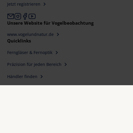
Jetzt registrieren
Unsere Website für Vogelbeobachtung
www.vogelundnatur.de
Quicklinks
Ferngläser & Fernoptik
Präzision für jeden Bereich
Händler finden
Kontakt & Adressen
Warum Eschenbach?
Erfahrung, Qualität und Präzision
seit 1913
Internationale Designpreise