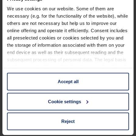
Schwarzes Kunstleder-Etui
We use cookies on our website. Some of them are
necessary (e.g. for the functionality of the website), while
others are not necessary but help us to improve our
Technische Daten
online offering and operate it efficiently. Consent includes
all preselected cookies or cookies selected by you and
the storage of information associated with them on your
Basiseigenschaften
end device as well as their subsequent reading and the
subsequent processing of personal data. The legal basis
Abmessungen
for the consent with regard to the storage and reading of
information is Art. 25 para. 1 TDDDG and with regard to
the processing of personal data Art. 6 para. 1 lit. a
Accept all
Glaseigenschaften
GDPR. We also use cookies from third-party providers.
You can find a list of cookies under "Details". In these
Material und Aussehen
Cookie settings
cases, the consent in these cases the transfer of data to
third countries, in particular to the U.S.A.
Optische Daten
Reject
You can consent to the use of non-essential cookies by