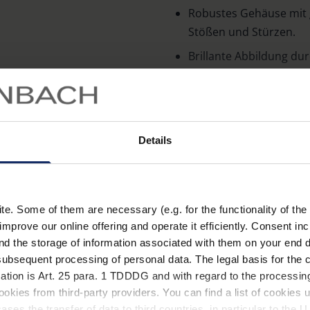
Robustes Gehäuse mit 
Stößen und Stürzen.
Brillante Abbildung du
und BaK-4-Prismen.
Besonders lichtstark 
Schlanke, ergonomische
Mehr erfahren
Details
Wasserfest, da wasserd
Stickstofffüllung verhi
Zubehör
selbst bei großen Höh
. Some of them are necessary (e.g. for the functionality of the 
Gepolsterte Trageriemen,
Brillenträger-Okulare b
improve our online offering and operate it efficiently. Consent in
Tragetasche.
optimales Sehfeld.
nd the storage of information associated with them on your end d
Stabiles Stativgewinde s
ubsequent processing of personal data. The legal basis for the c
Beobachtungsfreude.
Technische Date
ation is Art. 25 para. 1 TDDDG and with regard to the processing
okies from third-party providers. You can find a list of cookies u
ses the transfer of data to third countries, in particular to the 