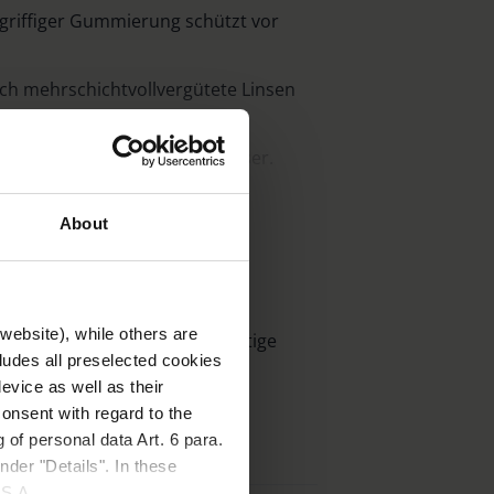
griffiger Gummierung schützt vor
rch mehrschichtvollvergütete Linsen
dank 42-mm-Objektivdurchmesser.
 Form garantiert optimale Griffigkeit.
About
icht.
ndert das Beschlagen der Innenoptik
en- und Temperaturunterschieden.
website), while others are
 Staubschutzkappen, hochwertige
ieten auch (Sonnen-)Brillenträgern ein
cludes all preselected cookies
evice as well as their
orgt jederzeit für wackelfreie
onsent with regard to the
n
 of personal data Art. 6 para.
nder "Details". In these
U.S.A.