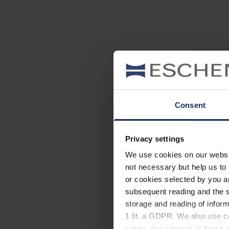
Consent
Privacy settings
We use cookies on our website
not necessary but help us to 
or cookies selected by you a
subsequent reading and the s
storage and reading of inform
1 lit. a GDPR. We also use co
cases, the consent in these ca