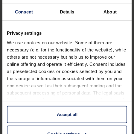
Was
Consent
Details
About
Vogelbeobachtung
mit dem körperlichen
Privacy settings
Wohlbefinden macht
We use cookies on our website. Some of them are
necessary (e.g. for the functionality of the website), while
others are not necessary but help us to improve our
online offering and operate it efficiently. Consent includes
Neben dem
positiven Effekt
, den
all preselected cookies or cookies selected by you and
Vogelbeobachtung auf unseren Geist hat, kann sie
the storage of information associated with them on your
sich auch positiv auf den
Körper
auswirken. Die
end device as well as their subsequent reading and the
Bewegung
an der frischen Luft, sei es beim
subsequent processing of personal data. The legal basis
gemächlichen Spaziergang durch die Natur oder
for the consent with regard to the storage and reading of
beim längeren Verweilen an einem
information is Art. 25 para. 1 TDDDG and with regard to
Beobachtungspunkt,
tut einfach gut
. Sie aktiviert
the processing of personal data Art. 6 para. 1 lit. a
Accept all
GDPR. We also use cookies from third-party providers.
den Kreislauf, fördert die Durchblutung und
You can find a list of cookies under "Details". In these
unterstützt das Immunsystem. Vogelbeobachtung
Cookie settings