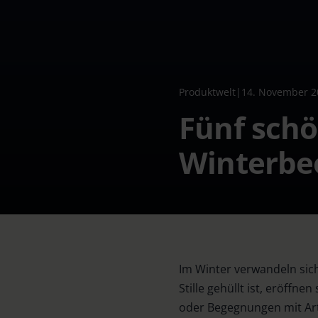
Produktwelt
|
14. November 2
Fünf schö
Winterbe
Im Winter verwandeln sic
Stille gehüllt ist, eröffn
oder Begegnungen mit Art