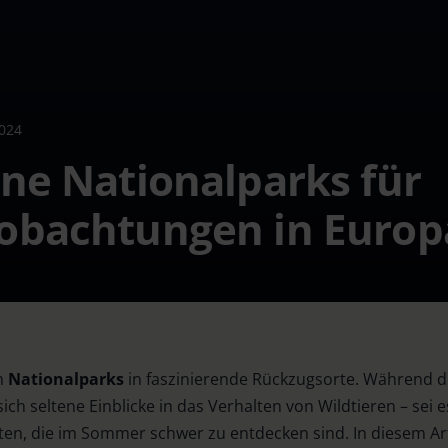
024
ne Nationalparks für
obachtungen in Europ
h
Nationalparks
in faszinierende Rückzugsorte. Während die
en sich seltene Einblicke in das Verhalten von Wildtieren – se
en, die im Sommer schwer zu entdecken sind. In diesem Art