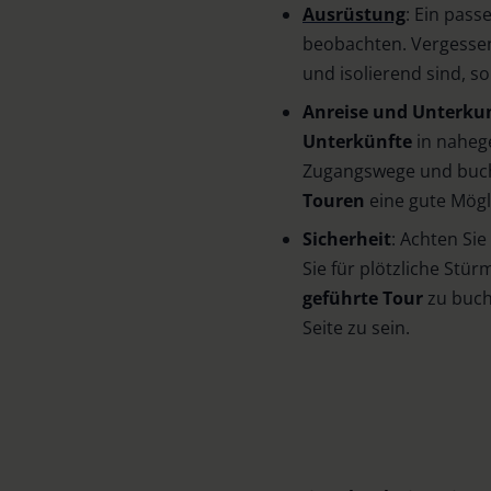
Ausrüstung
: Ein pas
beobachten. Vergessen 
und isolierend sind, so
Anreise und Unterku
Unterkünfte
in nahege
Zugangswege und buche
Touren
eine gute Mögl
Sicherheit
: Achten Sie
Sie für plötzliche Stü
geführte Tour
zu buch
Seite zu sein.