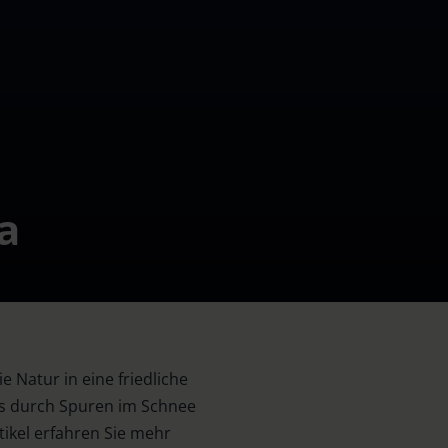
a
 Natur in eine friedliche
i es durch Spuren im Schnee
ikel erfahren Sie mehr