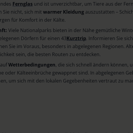
sendes
Fernglas
und ist unverzichtbar, um Tiere aus der Fern
Sie nicht, sich mit
warmer Kleidung
auszustatten – Schich
rgen für Komfort in der Kälte.
nft:
Viele Nationalparks bieten in der Nähe gemütliche Win
legenen Dörfern für einen 43
Kurztrip
. Informieren Sie sic
n Sie im Voraus, besonders in abgelegenen Regionen. Alt
ichkeit sein, die besten Routen zu entdecken.
 auf
Wetterbedingungen
, die sich schnell ändern können, u
rme oder Kälteeinbrüche gewappnet sind. In abgelegenen Geb
en, um sich mit den lokalen Gegebenheiten vertraut zu ma