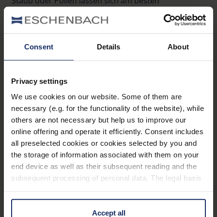
Staub oder Pollen lassen sich am besten
vorsichtig
abbürsten
oder mit einem
feuchten
Tuch abwischen
. Nehmen Sie dabei aber nicht zu
viel Wasser. Ein leicht angefeuchtetes, sauberes
Consent
Details
About
Tuch reicht völlig aus. Achten Sie besonders auf
empfindliche Stellen
wie die Gummierung oder die
Gelenke: Hier kann Feuchtigkeit leicht eindringen
Privacy settings
oder das Material beschädigt werden.
We use cookies on our website. Some of them are
necessary (e.g. for the functionality of the website), while
others are not necessary but help us to improve our
online offering and operate it efficiently. Consent includes
Objektiv- und
all preselected cookies or cookies selected by you and
Okulargläser
the storage of information associated with them on your
end device as well as their subsequent reading and the
vorsichtig reinigen
subsequent processing of personal data. The legal basis
for the consent with regard to the storage and reading of
information is Art. 25 para. 1 TDDDG and with regard to
the processing of personal data Art. 6 para. 1 lit. a
Die
Gläser
Ihres Fernglases sind
besonders
Accept all