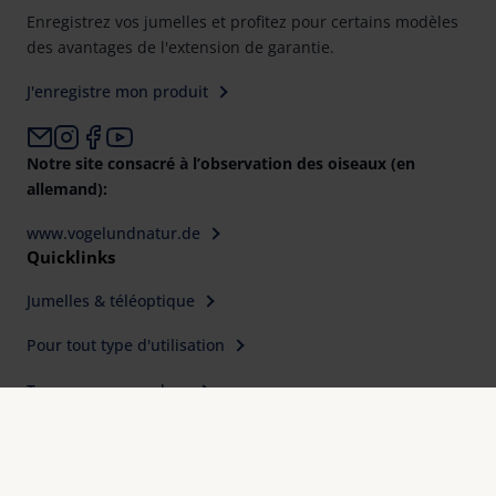
Enregistrez vos jumelles et profitez pour certains modèles
des avantages de l'extension de garantie.
J'enregistre mon produit
Notre site consacré à l’observation des oiseaux (en
allemand):
www.vogelundnatur.de
Quicklinks
Jumelles & téléoptique
Pour tout type d'utilisation
Trouver un revendeur
Contact
Pourquoi Eschenbach Optik ?