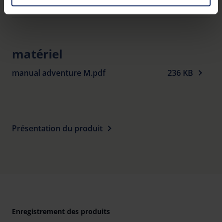
Garantie
You can consent to the use of non-essential cookies by
clicking on the "Accept all" button or change your mind by
clicking on "Reject". You can access your settings at any
time and deselect cookies at any time (in the Privacy
matériel
Policy and in the footer of our website).
manual adventure M.pdf
236 KB
Further information on the procedures used and your
rights can be found in our
Privacy Policy
|
Imprint
Présentation du produit
Enregistrement des produits