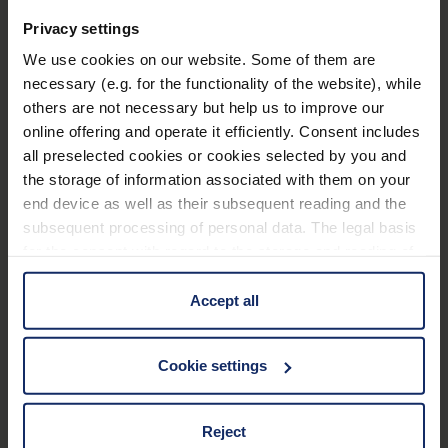
Poids réduit de 140 g.
Accessoires
Privacy settings
Étanche et résistant aux intempéries.
We use cookies on our website. Some of them are
Cordelette, cache de protection, étui à porter à la
Le remplissage azote empêche l‘optique interne
necessary (e.g. for the functionality of the website), while
ceinture.
de s‘embuer même en cas de variations
others are not necessary but help us to improve our
online offering and operate it efficiently. Consent includes
importantes d‘altitude et de température.
all preselected cookies or cookies selected by you and
Caractéristiques techniques
L‘oculaire pour porteurs de lunettes garantit un
the storage of information associated with them on your
champ visuel optimal, même en portant des
end device as well as their subsequent reading and the
lunettes (de soleil).
caractéristiques de base
subsequent processing of personal data. The legal basis
for the consent with regard to the storage and reading of
information is Art. 25 para. 1 TDDDG and with regard to
Dimensions
the processing of personal data Art. 6 para. 1 lit. a
Accept all
GDPR. We also use cookies from third-party providers.
Caractéristiques du verre
You can find a list of cookies under "Details". In these
Cookie settings
cases, the consent in these cases the transfer of data to
third countries, in particular to the U.S.A.
Données optiques
Reject