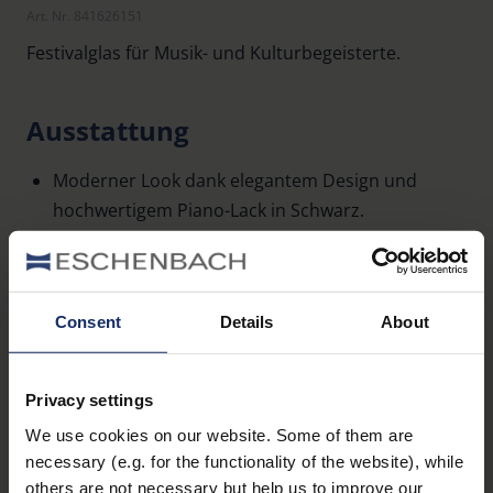
Art. Nr. 841626151
Festivalglas für Musik- und Kulturbegeisterte.
Ausstattung
Moderner Look dank elegantem Design und
hochwertigem Piano-Lack in Schwarz.
Klein, leicht und handlich.
Supereinfache Bedienung für eine perfekte Sicht
auf die Bühne.
Consent
Details
About
Zubehör
Privacy settings
We use cookies on our website. Some of them are
Handschlaufe und flache Gürteltasche.
necessary (e.g. for the functionality of the website), while
others are not necessary but help us to improve our