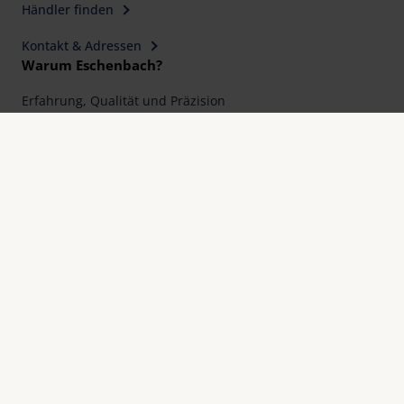
Händler finden
Kontakt & Adressen
Warum Eschenbach?
Erfahrung, Qualität und Präzision
seit 1913
Internationale Designpreise
Eschenbach Garantie Plus
Impressum
FAQ
Datenschutz
Cookie Einstellungen
Rechtliche Hinweise
Kontakt
© Eschenbach Optik GmbH 2026