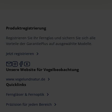
Policy and in the footer of our website).
Further information on the procedures used and your
rights can be found in our
Privacy Policy
|
Imprint
Produktregistrierung
Registrieren Sie Ihr Fernglas und sichern Sie sich alle
Vorteile der GarantiePlus auf ausgewählte Modelle.
Jetzt registrieren
Unsere Website für Vogelbeobachtung
www.vogelundnatur.de
Quicklinks
Ferngläser & Fernoptik
Präzision für jeden Bereich