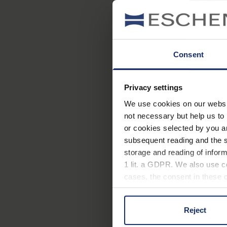
Zwischenstopp
. Dank der
einem sicheren
Rückzugs
Mehr als
300 Vogelarten
l
Consent
zu seltenen Watvögeln ent
Perspektiven eröffnet.
Privacy settings
We use cookies on our website
not necessary but help us to 
or cookies selected by you a
subsequent reading and the s
storage and reading of inform
1 lit. a GDPR. We also use co
Tipps für 
cases, the consent in these ca
Geduld
ist einer der wich
Reject
You can consent to the use of
Augenblicke, in denen sic
on "Reject". You can access y