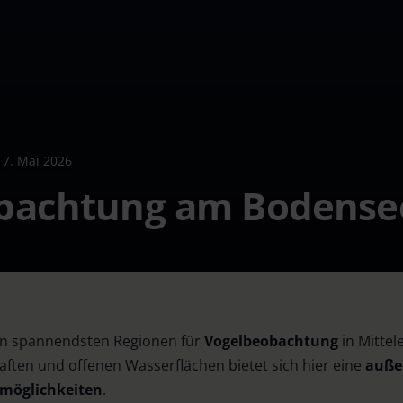
|
7. Mai 2026
bachtung am Bodense
en spannendsten Regionen für
Vogelbeobachtung
in Mittel
haften und offenen Wasserflächen bietet sich hier eine
auße
möglichkeiten
.