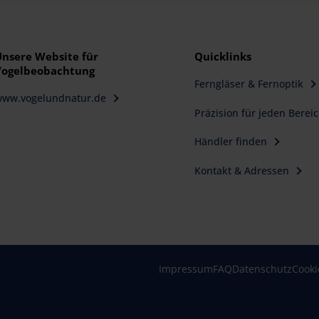
Unsere Website für
Quicklinks
Vogelbeobachtung
Ferngläser & Fernoptik
www.vogelundnatur.de
Präzision für jeden Berei
Händler finden
Kontakt & Adressen
Impressum
FAQ
Datenschutz
Cooki