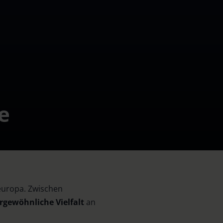
e
europa. Zwischen
rgewöhnliche Vielfalt
an