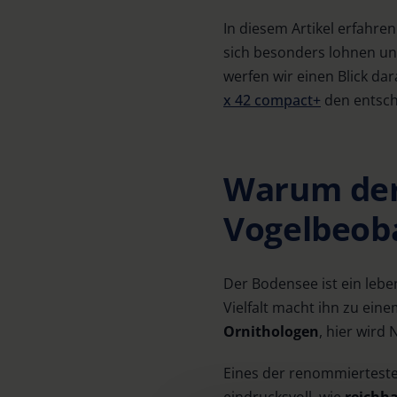
In diesem Artikel erfahre
sich besonders lohnen u
werfen wir einen Blick da
x 42 compact+
den entsch
Warum der
Vogelbeoba
Der Bodensee ist ein lebe
Vielfalt macht ihn zu ein
Ornithologen
, hier wird
Eines der renommiertest
eindrucksvoll, wie
reichha