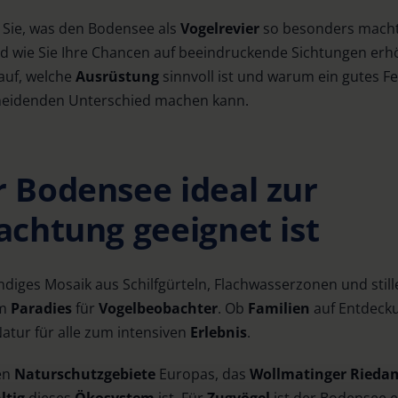
n Sie, was den Bodensee als
Vogelrevier
so besonders macht,
nd wie Sie Ihre Chancen auf beeindruckende Sichtungen e
rauf, welche
Ausrüstung
sinnvoll ist und warum ein gutes Fe
eidenden Unterschied machen kann.
 Bodensee ideal zur
chtung geeignet ist
ndiges Mosaik aus Schilfgürteln, Flachwasserzonen und stil
em
Paradies
für
Vogelbeobachter
. Ob
Familien
auf Entdeck
 Natur für alle zum intensiven
Erlebnis
.
en
Naturschutzgebiete
Europas, das
Wollmatinger Ried
a
ltig
dieses
Ökosystem
ist. Für
Zugvögel
ist der Bodensee e