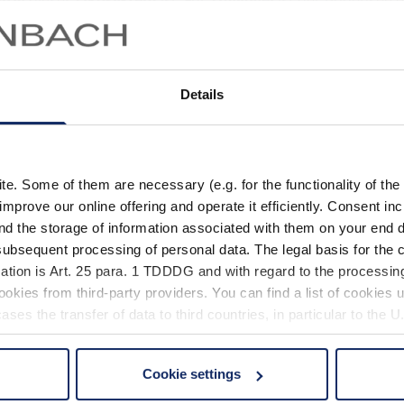
 tiefen
Rheinrinne
bleibt ein Teil des Sees selbst im Winter 
ort
mit verlässlicher
Nahrungsquelle
.
Details
assen sich hier im Laufe des Jahres beobachten. Vom eleg
faltet sich ein Schauspiel, das sich mit jeder Jahreszeit v
. Some of them are necessary (e.g. for the functionality of the 
improve our online offering and operate it efficiently. Consent in
nd the storage of information associated with them on your end d
ubsequent processing of personal data. The legal basis for the c
ation is Art. 25 para. 1 TDDDG and with regard to the processing
okies from third-party providers. You can find a list of cookies u
erfolgreiche Vogelbeobac
ses the transfer of data to third countries, in particular to the 
tigsten Begleiter bei der Vogelbeobachtung. Oft sind es ger
Cookie settings
 non-essential cookies by clicking on the "Accept all" button or
h die spannendsten Szenen entfalten.
our settings at any time and deselect cookies at any time (in th