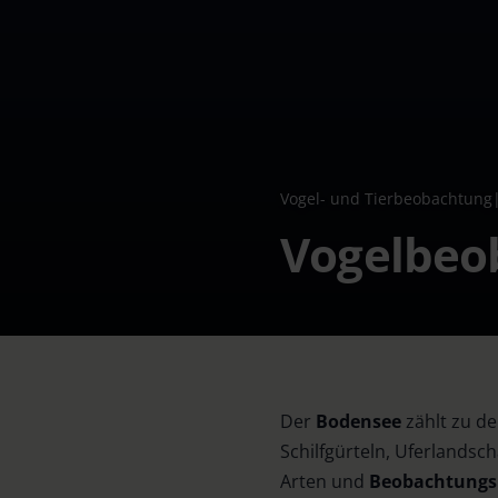
Vogel- und Tierbeobachtung
Vogelbeo
Der
Bodensee
zählt zu d
Schilfgürteln, Uferlandsc
Arten und
Beobachtungs