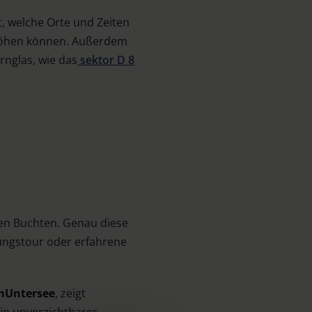
 welche Orte und Zeiten
rhöhen können. Außerdem
rnglas, wie das
sektor D 8
len Buchten. Genau diese
ungstour oder erfahrene
m
Untersee
, zeigt
in unverzichtbarer