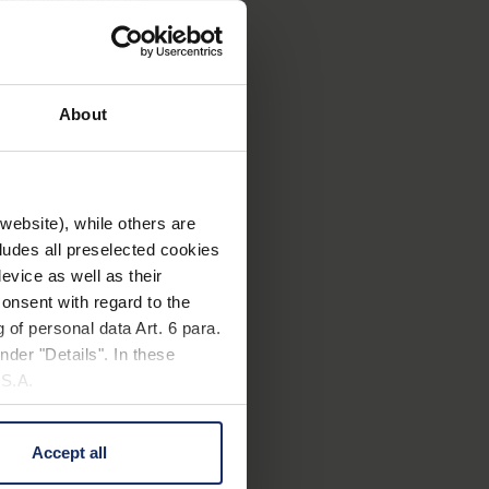
eisfrei und wird so zu
About
anten
Haubentaucher
bis
erändert und immer neue
website), while others are
cludes all preselected cookies
evice as well as their
onsent with regard to the
 of personal data Art. 6 para.
nder "Details". In these
htung
U.S.A.
ade die ruhigen
Accept all
 change your mind by clicking
e Privacy Policy and in the